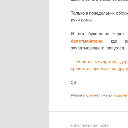
Только в понедельник обсу
руки дамы…
И вот буквально через
балетмейстера
, где ра
захватывающего процесса.
….Если вы умудритесь дерн
придется переехать на друг
:)))
Рубрика:
-
,
этикет
|
Метки:
ссылки
КАРТА ВСЕХ ЗАПИСЕЙ