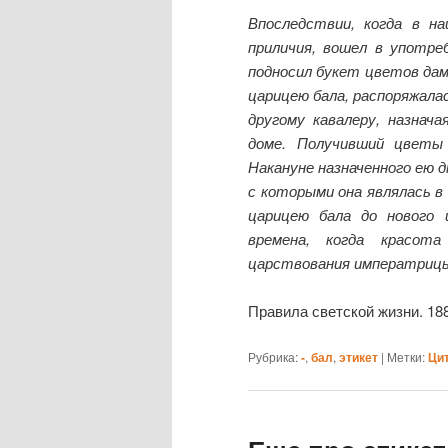
Впоследствии, когда в н
приличия, вошел в употре
подносил букет цветов да
царицею бала, распоряжал
другому кавалеру, назнач
доме. Получивший цветы 
Накануне назначенного ею д
с которыми она являлась в 
царицею бала до нового 
времена, когда красот
царствования императрицы
Правила светской жизни. 18
Рубрика:
-
,
бал
,
этикет
|
Метки:
Ци