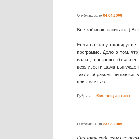
Опубликовано
04.04.2006
Все забываю написать :) Во
Если на балу планируется 
программе. Дело в том, чт
вальс, внезапно объявле
вежливости дама вынуждена 
таким образом, лишается в
пригласить :)
Рубрика:
-
,
бал
,
танцы
,
этикет
Опубликовано
23.03.2005
Щелкать каблуками во врем