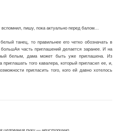
т вспомнил, пишу, пока актуально перед балом…
белый танец, то правильнее его четко обозначать в
о большАя часть приглашений делается заранее. И на
нный белым, дама может быть уже приглашена. Из
приглашать того кавалера, который пригласил ее, и,
озможности пригласить того, кого ей давно хотелось
я целования руки — неисторично