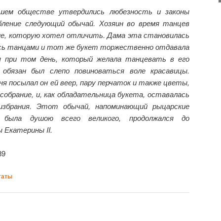
ашем обществе утвердились любезность и законы
бление следующий обычай. Хозяин во время танцев
ме, которую хотел отличить. Дама эта становилась
ась танцами и тот же букет торжественно отдавала
ая при том день, который желала танцевать в его
обязан был слепо повиноваться воле красавицы.
ня посылал он ей веер, пару перчаток и также цветы,
собрание, и, как обладательница букета, оставалась
избрания. Этот обычай, напоминающий рыцарские
а была душою всего великого, продолжался до
 Екатерины II.
89
таты