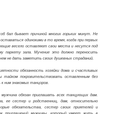
об бал бывает причиной многих горьких минут. Не
 оставаться одинокими в то время, когда при первых
ующие весело оставляют свои места и несутся под
му паркету зала. Мучение это должно переносить
ничем не дать заметить своих душевных страданий.
иятности обязанность хозяйки дома и счастливых
ны тайком покровительствовать оставленным без
 к ним знакомых танцоров.
о мужчина обязан приглашать всех танцующих дам.
ма, ее сестер и родственниц, дам, относительно
орые обязательства, сестер своих приятелей и
к приглашений мужчивы, который умеет жить в