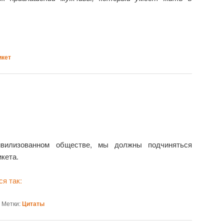
икет
ивилизованном обществе, мы должны подчиняться
кета.
я так:
|
Метки:
Цитаты