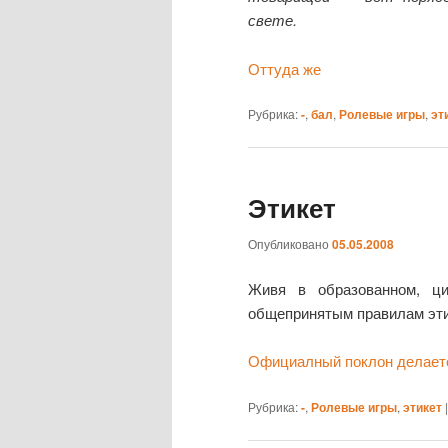
свете.
Оттуда же
Рубрика:
-
,
бал
,
Ролевые игры
,
эт
Этикет
Опубликовано
05.05.2008
Живя в образованном, ц
общепринятым правилам эти
Официалный поклон делаетс
Рубрика:
-
,
Ролевые игры
,
этикет