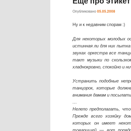
Еще про этикет
Опубликовано
05.05.2008
Ну и к недавним спорам :)
Для некоторых молодых ос
истинная ли для них пытка
звуках оркестра все танц
такт музыки по скользко
хладнокровно, спокойно и 
Устранить подобные непр
танцорок, которые долж
внимания дамам и посылать
…
Нелепо предполагать, чт
Прежде всего хозяйку до
которых он имеет некот
товарищей — вот порядо