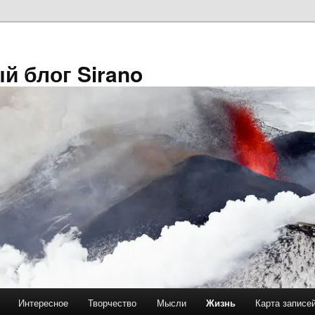
й блог Sirano
Интересное
Творчество
Мысли
Жизнь
Карта записе