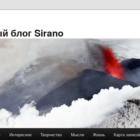
й блог Sirano
о
Интересное
Творчество
Мысли
Жизнь
Карта записе