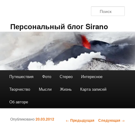
Перейти к основному содержимому
Поис
Персональный блог Sirano
Путешествия
Фото
Стерео
Интересное
Главное меню
Творчество
Мысли
Жизнь
Карта записей
Об авторе
Опубликовано
20.03.2012
←
Предыдущая
Следующая
→
Навигация по записям