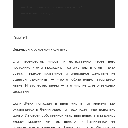
— Это сейчас я у тебя или ты у меня?
— А какая разница?
[/spoiler]
Вернемся к основному фильму.
Это перекресток миров, и естественно через него
постоянно кто-то проходит. Поэтому там и стоит такая
суета. Никакое привычное и очевидное действие не
удается закончить — что-то обязательно вторгается
извне. И это естественно — это мир не для очевидных
действий.
Если Женя попадает в иной мир в тот момент, как
оказывается в Ленинграде, то Надя идет туда довольно
долго. Из своей собственной квартиры попасть в квартиру
между мирами не так просто :) Начинается ее
путешествие в полночь, в Новый Год. Но чтобы придти