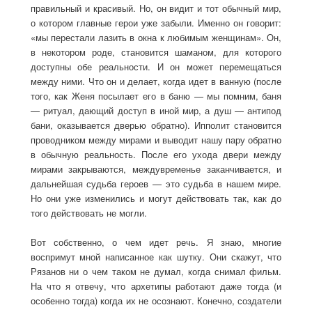
правильный и красивый. Но, он видит и тот обычный мир,
о котором главные герои уже забыли. Именно он говорит:
«мы перестали лазить в окна к любимым женщинам». Он,
в некотором роде, становится шаманом, для которого
доступны обе реальности. И он может перемещаться
между ними. Что он и делает, когда идет в ванную (после
того, как Женя посылает его в баню — мы помним, баня
— ритуал, дающий доступ в иной мир, а душ — антипод
бани, оказывается дверью обратно). Ипполит становится
проводником между мирами и выводит нашу пару обратно
в обычную реальность. После его ухода двери между
мирами закрываются, междувременье заканчивается, и
дальнейшая судьба героев — это судьба в нашем мире.
Но они уже изменились и могут действовать так, как до
того действовать не могли.
Вот собственно, о чем идет речь. Я знаю, многие
воспримут мной написанное как шутку. Они скажут, что
Рязанов ни о чем таком не думал, когда снимал фильм.
На что я отвечу, что архетипы работают даже тогда (и
особенно тогда) когда их не осознают. Конечно, создатели