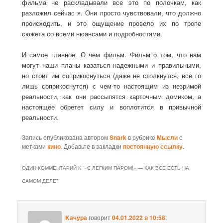
фильма не раскладывали все это по полочкам, как
разложил сейчас я. Они просто чувствовали, что должно
происходить, и это ощущение провело их по тропе
сюжета со всеми нюансами и подробностями.
И самое главное. О чем фильм. Фильм о том, что нам
могут наши планы казаться надежными и правильными,
но стоит им соприкоснуться (даже не столкнутся, все го
лишь соприкоснутся) с чем-то настоящим из незримой
реальности, как они рассыпятся карточным домиком, а
настоящее обретет силу и воплотится в привычной
реальности.
Запись опубликована автором
Snark
в рубрике
Мысли
с
метками
кино
. Добавьте в закладки
постоянную ссылку
.
ОДИН КОММЕНТАРИЙ К “
«С ЛЕГКИМ ПАРОМ!» — КАК ВСЕ ЕСТЬ НА
САМОМ ДЕЛЕ
”
Kачура
говорит
04.01.2022 в 10:58
: