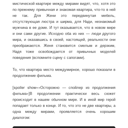
мистической квартире между мирами видят, что, хотя это
по прежнему привычная и знакомая квартира, что-то в ней
не так. Для Жени это передвинутая мебель,
отсутствующая люстра и ширма, для Нади, незнакомый
мужчина в ее доме. И тут оказывается, что в новом мире
и они сами другие. Исходно оба из них — люди другого
мира, и оказавшись в своей, настоящей, реальности они
преображаются. Женя становится смелым и дерзким,
Надя тоже освобождается от привычных моделей
поведения (вспомните сцену с сапогами).
То, что квартира место междумирное, хорошо показали в
продолжение фильма.
[spoiler show=»Осторожно — спойлер из продолжения
фильма»]В продолжении практически весь сюжет
происходит в нашем обычном мире. И в иной мир герой
попадает только в конце. И то, что это не две квартиры, а
одна между мирами, проявляется очень хорошим
диалогом: