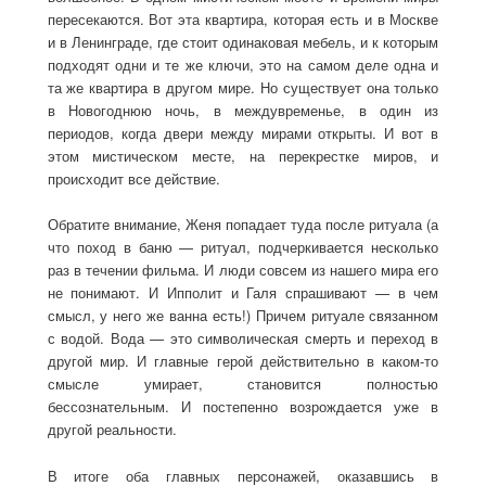
пересекаются. Вот эта квартира, которая есть и в Москве
и в Ленинграде, где стоит одинаковая мебель, и к которым
подходят одни и те же ключи, это на самом деле одна и
та же квартира в другом мире. Но существует она только
в Новогоднюю ночь, в междувременье, в один из
периодов, когда двери между мирами открыты. И вот в
этом мистическом месте, на перекрестке миров, и
происходит все действие.
Обратите внимание, Женя попадает туда после ритуала (а
что поход в баню — ритуал, подчеркивается несколько
раз в течении фильма. И люди совсем из нашего мира его
не понимают. И Ипполит и Галя спрашивают — в чем
смысл, у него же ванна есть!) Причем ритуале связанном
с водой. Вода — это символическая смерть и переход в
другой мир. И главные герой действительно в каком-то
смысле умирает, становится полностью
бессознательным. И постепенно возрождается уже в
другой реальности.
В итоге оба главных персонажей, оказавшись в