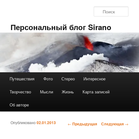
Перейти к основному содержимому
Поис
Персональный блог Sirano
Путешествия
Фото
Стерео
Интересное
Главное меню
Творчество
Мысли
Жизнь
Карта записей
Об авторе
Опубликовано
02.01.2013
←
Предыдущая
Следующая
→
Навигация по записям