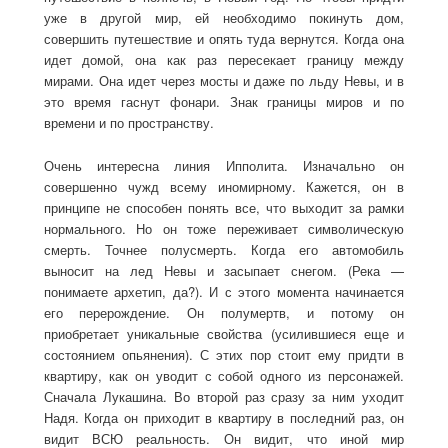
уже в другой мир, ей необходимо покинуть дом,
совершить путешествие и опять туда вернутся. Когда она
идет домой, она как раз пересекает границу между
мирами. Она идет через мосты и даже по льду Невы, и в
это время гаснут фонари. Знак границы миров и по
времени и по пространству.
Очень интересна линия Ипполита. Изначально он
совершенно чужд всему иномирному. Кажется, он в
принципе не способен понять все, что выходит за рамки
нормального. Но он тоже переживает символическую
смерть. Точнее полусмерть. Когда его автомобиль
выносит на лед Невы и засыпает снегом. (Река —
понимаете архетип, да?). И с этого момента начинается
его перерождение. Он полумертв, и потому он
приобретает уникальные свойства (усилившиеся еще и
состоянием опьянения). С этих пор стоит ему придти в
квартиру, как он уводит с собой одного из персонажей.
Сначала Лукашина. Во второй раз сразу за ним уходит
Надя. Когда он приходит в квартиру в последний раз, он
видит ВСЮ реальность. Он видит, что иной мир