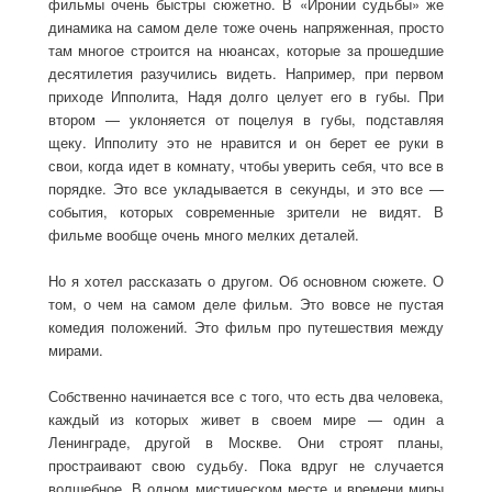
фильмы очень быстры сюжетно. В «Иронии судьбы» же
динамика на самом деле тоже очень напряженная, просто
там многое строится на нюансах, которые за прошедшие
десятилетия разучились видеть. Например, при первом
приходе Ипполита, Надя долго целует его в губы. При
втором — уклоняется от поцелуя в губы, подставляя
щеку. Ипполиту это не нравится и он берет ее руки в
свои, когда идет в комнату, чтобы уверить себя, что все в
порядке. Это все укладывается в секунды, и это все —
события, которых современные зрители не видят. В
фильме вообще очень много мелких деталей.
Но я хотел рассказать о другом. Об основном сюжете. О
том, о чем на самом деле фильм. Это вовсе не пустая
комедия положений. Это фильм про путешествия между
мирами.
Собственно начинается все с того, что есть два человека,
каждый из которых живет в своем мире — один а
Ленинграде, другой в Москве. Они строят планы,
простраивают свою судьбу. Пока вдруг не случается
волшебное. В одном мистическом месте и времени миры