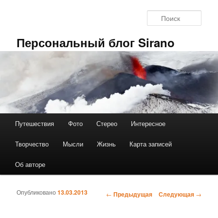
Перейти к основному содержимому
Поис
Персональный блог Sirano
Путешествия
Фото
Стерео
Интересное
Главное меню
Творчество
Мысли
Жизнь
Карта записей
Об авторе
Опубликовано
13.03.2013
←
Предыдущая
Следующая
→
Навигация по записям