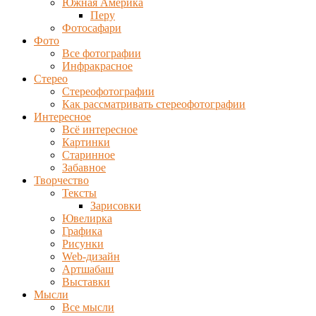
Южная Америка
Перу
Фотосафари
Фото
Все фотографии
Инфракрасное
Стерео
Стереофотографии
Как рассматривать стереофотографии
Интересное
Всё интересное
Картинки
Старинное
Забавное
Творчество
Тексты
Зарисовки
Ювелирка
Графика
Рисунки
Web-дизайн
Артшабаш
Выставки
Мысли
Все мысли