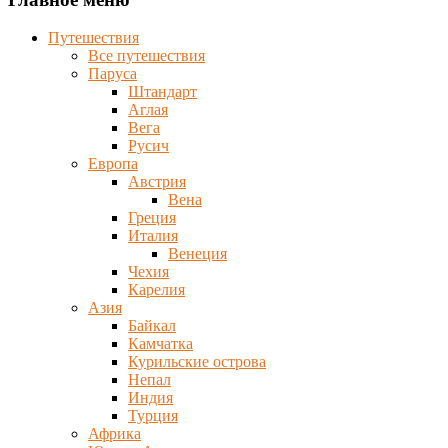
Путешествия
Все путешествия
Паруса
Штандарт
Аглая
Вега
Русич
Европа
Австрия
Вена
Греция
Италия
Венеция
Чехия
Карелия
Азия
Байкал
Камчатка
Курильские острова
Непал
Индия
Турция
Африка