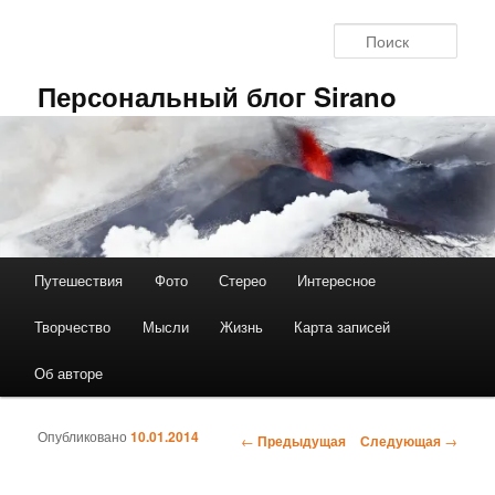
Перейти к основному содержимому
Поис
Персональный блог Sirano
Путешествия
Фото
Стерео
Интересное
Главное меню
Творчество
Мысли
Жизнь
Карта записей
Об авторе
Опубликовано
10.01.2014
←
Предыдущая
Следующая
→
Навигация по записям