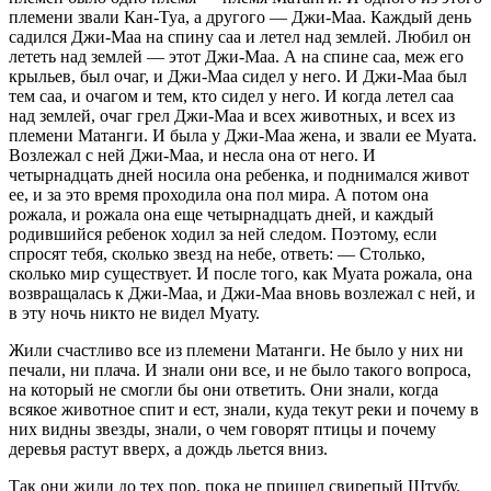
племени звали Кан-Туа, а другого — Джи-Маа. Каждый день
садился Джи-Маа на спину саа и летел над землей. Любил он
лететь над землей — этот Джи-Маа. А на спине саа, меж его
крыльев, был очаг, и Джи-Маа сидел у него. И Джи-Маа был
тем саа, и очагом и тем, кто сидел у него. И когда летел саа
над землей, очаг грел Джи-Маа и всех животных, и всех из
племени Матанги. И была у Джи-Маа жена, и звали ее Муата.
Возлежал с ней Джи-Маа, и несла она от него. И
четырнадцать дней носила она ребенка, и поднимался живот
ее, и за это время проходила она пол мира. А потом она
рожала, и рожала она еще четырнадцать дней, и каждый
родившийся ребенок ходил за ней следом. Поэтому, если
спросят тебя, сколько звезд на небе, ответь: — Столько,
сколько мир существует. И после того, как Муата рожала, она
возвращалась к Джи-Маа, и Джи-Маа вновь возлежал с ней, и
в эту ночь никто не видел Муату.
Жили счастливо все из племени Матанги. Не было у них ни
печали, ни плача. И знали они все, и не было такого вопроса,
на который не смогли бы они ответить. Они знали, когда
всякое животное спит и ест, знали, куда текут реки и почему в
них видны звезды, знали, о чем говорят птицы и почему
деревья растут вверх, а дождь льется вниз.
Так они жили до тех пор, пока не пришел свирепый Штубу.