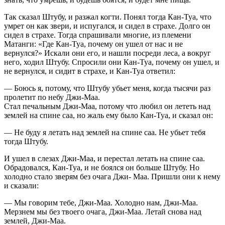
Так сказал Штубу, и разжал когти. Понял тогда Кан-Туа, что
умрет он как звери, и испугался, и сидел в страхе. Долго он
сидел в страхе. Тогда спрашивали многие, из племени
Матанги: «Где Кан-Туа, почему он ушел от нас и не
вернулся?» Искали они его, и нашли посреди леса, а вокруг
него, ходил Штубу. Спросили они Кан-Туа, почему он ушел, и
не вернулся, и сидит в страхе, и Кан-Туа ответил:
— Боюсь я, потому, что Штубу убьет меня, когда тысячи раз
пролетит по небу Джи-Маа.
Стал печальным Джи-Маа, потому что любил он лететь над
землей на спине саа, но жаль ему было Кан-Туа, и сказал он:
— Не буду я летать над землей на спине саа. Не убьет тебя
тогда Штубу.
И ушел в слезах Джи-Маа, и перестал летать на спине саа.
Обрадовался, Кан-Туа, и не боялся он больше Штубу. Но
холодно стало зверям без очага Джи- Маа. Пришли они к нему
и сказали:
— Мы говорим тебе, Джи-Маа. Холодно нам, Джи-Маа.
Мерзнем мы без твоего очага, Джи-Маа. Летай снова над
землей, Джи-Маа.