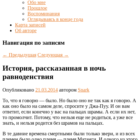
Обо мне
Прошлое
Воспоминания
Оглядываясь в конце года
Карта записей
Об авторе
Навигация по записям
←
Предыдущая
Следующая
→
История, рассказанная в ночь
равноденствия
Опубликовано
21.03.2014
автором
Snark
То, что я говорю — было. Но было оно не так как я говорю. А
как оно было на самом деле, спросите у Джа-Пуу. И он вам
ответит, если конечно у вас на пальцах шрамы. А если их нет,
то промолчит. Потому, что нельзя еще не родиться, а уже все
знать, и нельзя родится без шрамов на пальцах.
В те давние времена смертными были только звери, и из всех
племен было одно племя — племя Матанги. И одного из этого