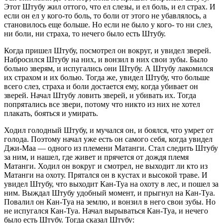
Этот Штубу жил оттого, что ел слезы, и ел боль, и ел страх. И
если он ел у кого-то боль, то боли от этого не убавлялось, а
становилось еще больше. Но если не было у кого- то ни слез,
ни боли, ни страха, то нечего было есть Штубу.
Когда пришел Штубу, посмотрел он вокруг, и увидел зверей.
Набросился Штубу на них, и вонзил в них свои зубы. Было
больно зверям, и испугались они Штубу. А Штубу лакомился
их страхом и их болью. Тогда же, увидел Штубу, что больше
всего слез, страха и боли достается ему, когда убивает он
зверей. Начал Штубу ловить зверей, и убивать их. Тогда
попрятались все звери, потому что никто из них не хотел
плакать, бояться и умирать.
Ходил голодный Штубу, и мучался он, и боялся, что умрет от
голода. Поэтому начал уже есть он самого себя, когда увидел
Джи-Маа — одного из племени Матанги. Стал следить Штубу
за ним, и нашел, где живет и прячется от дождя племя
Матанги. Ходил он вокруг и смотрел, не выходит ли кто из
Матанги на охоту. Прятался он в кустах и высокой траве. И
увидел Штубу, что выходит Кан-Туа на охоту в лес, и пошел за
ним. Выждал Штубу удобный момент, и прыгнул на Кан-Туа.
Повалил он Кан-Туа на землю, и вонзил в него свои зубы. Но
не испугался Кан-Туа. Начал вырываться Кан-Туа, и нечего
было есть Штубу. Тогда сказал Штубу: