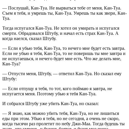
— Послушай, Кан-Туа. Не вырваться тебе от меня, Кан-Туа.
Съем я тебя, и умрешь ты, Кан-Туа. Умрешь ты как звери, Кан-
Туа.
Тогда испугался Кан-Туа. Не хотел он умирать и испугался
смерти. Обрадовался Штубу, и начал есть страх Кан-Туа. А
когда наелся, сказал Штубу.
— Если я убью тебя, Кан-Туа, то нечего мне будет есть завтра.
Если не убью я тебя, Кан-Туа, то не поверишь ты мне завтра и
не испугаешься, и нечего будет мне есть. Что же делать мне,
Кан-Туа?
— Отпусти меня, Штубу, — ответил Кан-Туа. Но сказал ему
Штубу:
— Если отпущу я тебя, то тот, кого поймаю я завтра, не
испугается меня. Поэтому убью я тебя Кан-Туа.
И собрался Штубу уже убить Кан-Туа, но сказал:
— Я знаю, как можно убить тебя, Кан-Туа, но не лишиться
еды при этом. Убью я тебя, но не сегодня, а очень не скоро,
когда тысячи раз пролетит по небу Джи-Маа. Тогда будешь ты
знать, что умрешь, и будешь боятся, и будет мне пища.