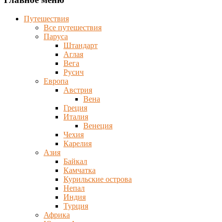
Путешествия
Все путешествия
Паруса
Штандарт
Аглая
Вега
Русич
Европа
Австрия
Вена
Греция
Италия
Венеция
Чехия
Карелия
Азия
Байкал
Камчатка
Курильские острова
Непал
Индия
Турция
Африка