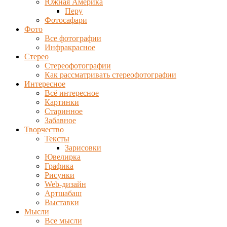
Южная Америка
Перу
Фотосафари
Фото
Все фотографии
Инфракрасное
Стерео
Стереофотографии
Как рассматривать стереофотографии
Интересное
Всё интересное
Картинки
Старинное
Забавное
Творчество
Тексты
Зарисовки
Ювелирка
Графика
Рисунки
Web-дизайн
Артшабаш
Выставки
Мысли
Все мысли