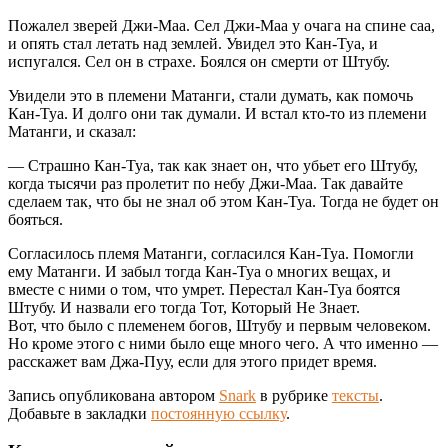
Пожалел зверей Джи-Маа. Сел Джи-Маа у очага на спине саа,
и опять стал летать над землей. Увидел это Кан-Туа, и
испугался. Сел он в страхе. Боялся он смерти от Штубу.
Увидели это в племени Матанги, стали думать, как помочь
Кан-Туа. И долго они так думали. И встал кто-то из племени
Матанги, и сказал:
— Страшно Кан-Туа, так как знает он, что убьет его Штубу,
когда тысячи раз пролетит по небу Джи-Маа. Так давайте
сделаем так, что бы не знал об этом Кан-Туа. Тогда не будет он
бояться.
Согласилось племя Матанги, согласился Кан-Туа. Помогли
ему Матанги. И забыл тогда Кан-Туа о многих вещах, и
вместе с ними о том, что умрет. Перестал Кан-Туа боятся
Штубу. И назвали его тогда Тот, Который Не Знает.
Вот, что было с племенем богов, Штубу и первым человеком.
Но кроме этого с ними было еще много чего. А что именно —
расскажет вам Джа-Пуу, если для этого придет время.
Запись опубликована автором
Snark
в рубрике
тексты
.
Добавьте в закладки
постоянную ссылку
.