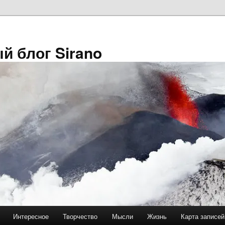
й блог Sirano
Интересное
Творчество
Мысли
Жизнь
Карта записей