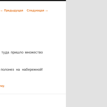
←
Предыдущая
Следующая
→
Навигация по
записям
о туда пришло множество
полонез на набережной!
лку
.