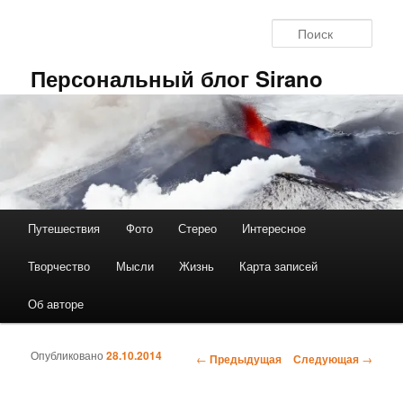
Перейти к основному содержимому
Поис
Персональный блог Sirano
Путешествия
Фото
Стерео
Интересное
Главное меню
Творчество
Мысли
Жизнь
Карта записей
Об авторе
Опубликовано
28.10.2014
←
Предыдущая
Следующая
→
Навигация по записям