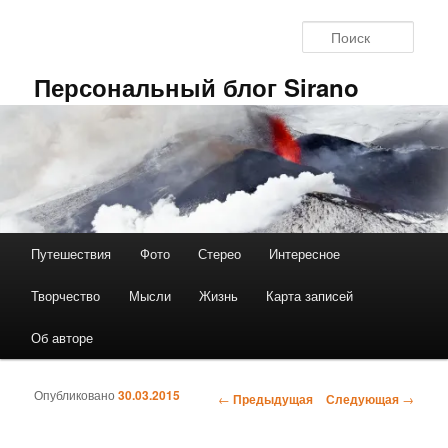
Перейти к основному содержимому
Поис
Персональный блог Sirano
Путешествия
Фото
Стерео
Интересное
Главное меню
Творчество
Мысли
Жизнь
Карта записей
Об авторе
Опубликовано
30.03.2015
←
Предыдущая
Следующая
→
Навигация по записям