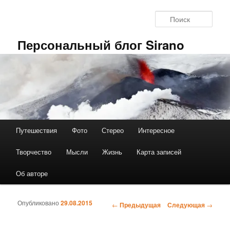
Перейти к основному содержимому
Поис
Персональный блог Sirano
Путешествия
Фото
Стерео
Интересное
Главное меню
Творчество
Мысли
Жизнь
Карта записей
Об авторе
Опубликовано
29.08.2015
←
Предыдущая
Следующая
→
Навигация по записям