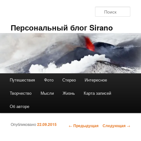
Перейти к основному содержимому
Поис
Персональный блог Sirano
Путешествия
Фото
Стерео
Интересное
Главное меню
Творчество
Мысли
Жизнь
Карта записей
Об авторе
Опубликовано
22.09.2015
←
Предыдущая
Следующая
→
Навигация по записям