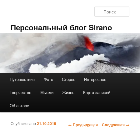
Перейти к основному содержимому
Поис
Персональный блог Sirano
Путешествия
Фото
Стерео
Интересное
Главное меню
Творчество
Мысли
Жизнь
Карта записей
Об авторе
Опубликовано
21.10.2015
←
Предыдущая
Следующая
→
Навигация по записям