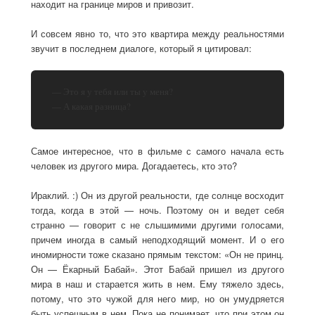
находит на границе миров и привозит.
И совсем явно то, что это квартира между реальностями
звучит в последнем диалоге, который я цитировал:
— Это я у тебя или ты у меня?
— А какая разница?
Самое интересное, что в фильме с самого начала есть
человек из другого мира. Догадаетесь, кто это?
Ираклий. :) Он из другой реальности, где солнце восходит
тогда, когда в этой — ночь. Поэтому он и ведет себя
странно — говорит с не слышимими другими голосами,
причем иногда в самый неподходящий момент. И о его
иномирности тоже сказано прямым текстом: «Он не принц.
Он — Ёкарный Бабай». Этот Бабай пришел из другого
мира в наш и старается жить в нем. Ему тяжело здесь,
потому, что это чужой для него мир, но он умудряется
быть успешным в нем. Пока не понимает, что при этом он