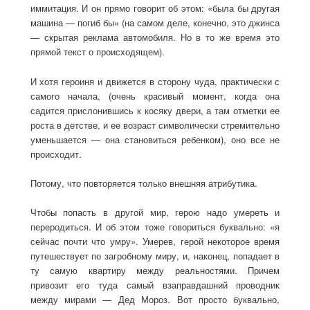
иммитация. И он прямо говорит об этом: «была бы другая
машина — погиб бы» (на самом деле, конечно, это джинса
— скрытая реклама автомобиля. Но в то же время это
прямой текст о происходящем).
И хотя героиня и движется в сторону чуда, практически с
самого начала, (очень красивый момент, когда она
садится прислонившись к косяку двери, а там отметки ее
роста в детстве, и ее возраст символически стремительно
уменьшается — она становиться ребенком), оно все не
происходит.
Потому, что повторяется только внешняя атрибутика.
Чтобы попасть в другой мир, герою надо умереть и
переродиться. И об этом тоже говориться буквально: «я
сейчас почти что умру». Умерев, герой некоторое время
путешествует по загробному миру, и, наконец, попадает в
ту самую квартиру между реальностями. Причем
привозит его туда самый взаправдашний проводник
между мирами — Дед Мороз. Вот просто буквально,