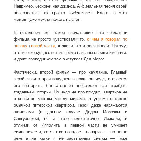
Например, бесконечная джинса. А финальная песня своей
попсовостью так просто выбешивает. Благо, в этот
момент уже можно нажать на стоп.
В остальном же, такое впечатление, что создатели
фильма не просто чувствовали то,
о чем я говорил по
поводу первой части
, а знали это и осознавали. Потому,
что многие сущности там прямо названы своими именами,
и даже проводником там выступает Дед Мороз.
Фактически, второй фильм — про камлание. Главный
герой, зная о произошедшем в прошлом чуде, старается
его повторить. Для этого он воссоздает все атрибуты
тогдашней истории. Но чудо не происходит. Квартира не
становится местом между мирами, а упрямо остается
обычной питерской квартирой. Герои даже наряжаются
шаманами (в данном случае Дедом Морозом и
Снегурочкой), но и этого недостаточно. Ираклий, в
отличии от Ипполита в первой части не умирает
символически, хотя тоже попадает в аварию — но не на
реке а на катке и не засыпанный снегом — тоже