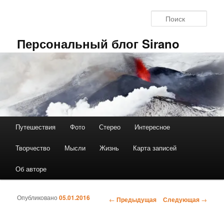
Перейти к основному содержимому
Поис
Персональный блог Sirano
Путешествия
Фото
Стерео
Интересное
Главное меню
Творчество
Мысли
Жизнь
Карта записей
Об авторе
Опубликовано
05.01.2016
←
Предыдущая
Следующая
→
Навигация по записям