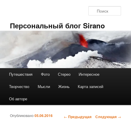
Перейти к основному содержимому
Поис
Персональный блог Sirano
Путешествия
Фото
Стерео
Интересное
Главное меню
Творчество
Мысли
Жизнь
Карта записей
Об авторе
Опубликовано
05.06.2016
←
Предыдущая
Следующая
→
Навигация по записям