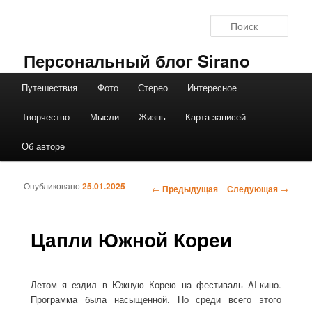
Перейти к основному содержимому
Поис
Персональный блог Sirano
Путешествия
Фото
Стерео
Интересное
Главное меню
Творчество
Мысли
Жизнь
Карта записей
Об авторе
Опубликовано
25.01.2025
←
Предыдущая
Следующая
→
Навигация по записям
Цапли Южной Кореи
Летом я ездил в Южную Корею на фестиваль AI-кино.
Программа была насыщенной. Но среди всего этого