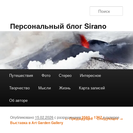
Перейти к основному содержимому
Поис
Персональный блог Sirano
Путешествия
Фото
Стерео
Интересное
Главное меню
Творчество
Мысли
Жизнь
Карта записей
Об авторе
Опубликовано
15.02.2026
с разрешением
2560 × 1707
в галерее
← Предыдущее
Следующее →
Навигация по
Выставка в Art Garden Gallery
изображениям