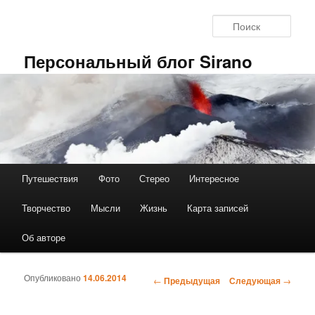
Перейти к основному содержимому
Поис
Персональный блог Sirano
Путешествия
Фото
Стерео
Интересное
Главное меню
Творчество
Мысли
Жизнь
Карта записей
Об авторе
Опубликовано
14.06.2014
←
Предыдущая
Следующая
→
Навигация по записям