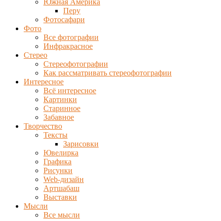
Южная Америка
Перу
Фотосафари
Фото
Все фотографии
Инфракрасное
Стерео
Стереофотографии
Как рассматривать стереофотографии
Интересное
Всё интересное
Картинки
Старинное
Забавное
Творчество
Тексты
Зарисовки
Ювелирка
Графика
Рисунки
Web-дизайн
Артшабаш
Выставки
Мысли
Все мысли