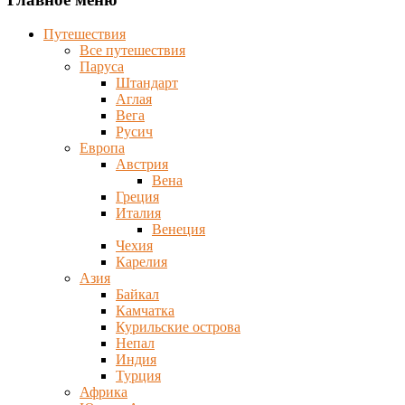
Путешествия
Все путешествия
Паруса
Штандарт
Аглая
Вега
Русич
Европа
Австрия
Вена
Греция
Италия
Венеция
Чехия
Карелия
Азия
Байкал
Камчатка
Курильские острова
Непал
Индия
Турция
Африка