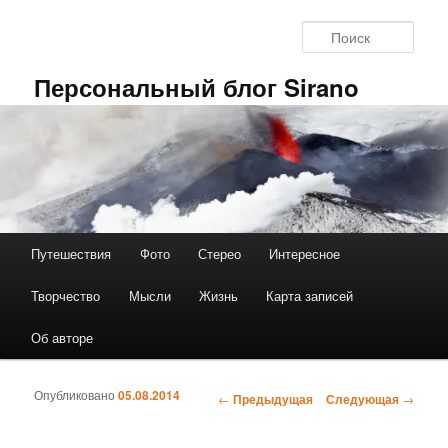
Перейти к основному содержимому
Поис
Персональный блог Sirano
Путешествия
Фото
Стерео
Интересное
Главное меню
Творчество
Мысли
Жизнь
Карта записей
Об авторе
Опубликовано
05.08.2014
←
Предыдущая
Следующая
→
Навигация по записям